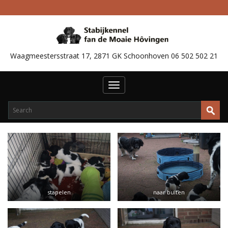
Waagmeestersstraat 17, 2871 GK Schoonhoven 06 502 502 21
Toggle
navigation
stapelen
naar buiten