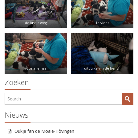
de kist is weg
1e vlees
voor allemaal
uitbuiken in de bench
Zoeken
Nieuws
Oukje fan de Moaie-Hôvingen