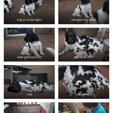
ik ga je bespringen
wat gaan we doen
waar gebeurd het
ja ook buiten
rust
heerlijk toch