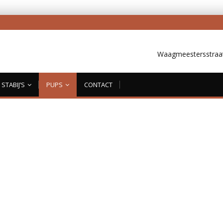
Waagmeestersstraat
STABIJ’S
PUPS
CONTACT