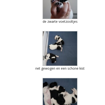
de zwarte voetzooltjes
net gewogen en een schone kist