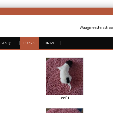
Waagmeestersstraat
STABIJ’S
PUPS
CONTACT
teef 1