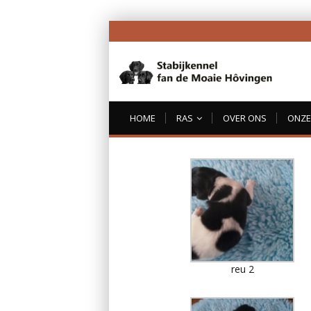
HOME
RAS
OVER ONS
ONZE 
reu 2