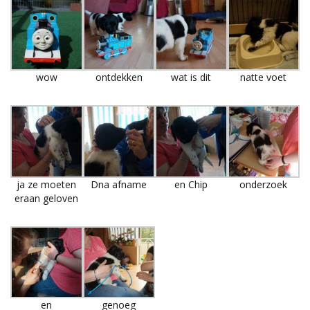
wow
ontdekken
wat is dit
natte voet
ja ze moeten
Dna afname
en Chip
onderzoek
eraan geloven
en
genoeg