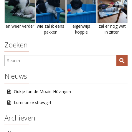
en weer verder
wie zal ik eens
eigenwijs
zal er nog wat
pakken
koppie
in zitten
Zoeken
Nieuws
Oukje fan de Moaie-Hôvingen
Lumi onze showgirl
Archieven