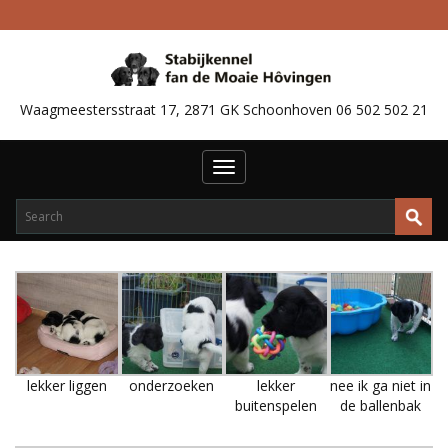
Waagmeestersstraat 17, 2871 GK Schoonhoven 06 502 502 21
Toggle
navigation
lekker liggen
onderzoeken
lekker
nee ik ga niet in
buitenspelen
de ballenbak