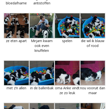
bloedafname
antistoffen
ze eten apart
Mirjam kwam
spelen
die wil ik blauw
ook even
of rood
knuffelen
met z’n allen
in de ballenbak
oma Anke vindt
nou vooruit dan
ze zo leuk
maar